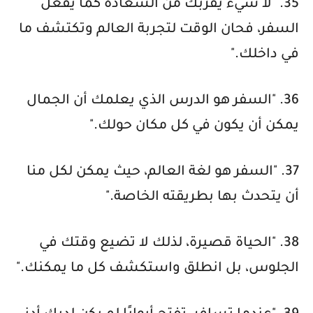
35. "لا شيء يقربك من السعادة كما يفعل
السفر، فحان الوقت لتجربة العالم وتكتشف ما
في داخلك."
36. "السفر هو الدرس الذي يعلمك أن الجمال
يمكن أن يكون في كل مكان حولك."
37. "السفر هو لغة العالم، حيث يمكن لكل منا
أن يتحدث بها بطريقته الخاصة."
38. "الحياة قصيرة، لذلك لا تضيع وقتك في
الجلوس، بل انطلق واستكشف كل ما يمكنك."