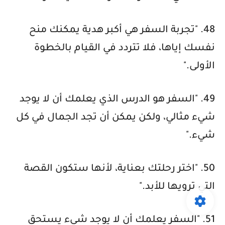
48. "تجربة السفر هي أكبر هدية يمكنك منح
نفسك إياها، فلا تتردد في القيام بالخطوة
الأولى."
49. "السفر هو الدرس الذي يعلمك أن لا يوجد
شيء مثالي، ولكن يمكن أن تجد الجمال في كل
شيء."
50. "اختر رحلتك بعناية، لأنها ستكون القصة
التي ترويها للأبد."
51. "السفر يعلمك أن لا يوجد شيء يستحق