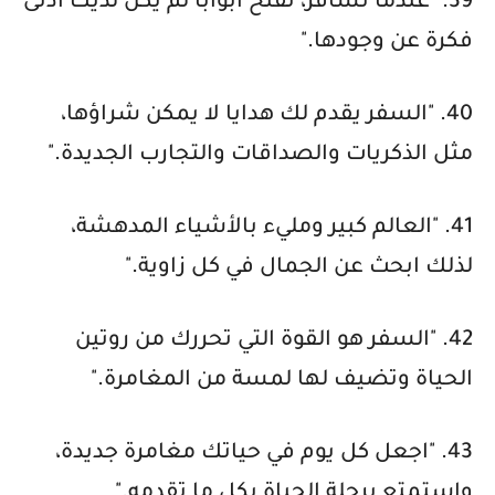
39. "عندما تسافر، تفتح أبوابًا لم يكن لديك أدنى
فكرة عن وجودها."
40. "السفر يقدم لك هدايا لا يمكن شراؤها،
مثل الذكريات والصداقات والتجارب الجديدة."
41. "العالم كبير ومليء بالأشياء المدهشة،
لذلك ابحث عن الجمال في كل زاوية."
42. "السفر هو القوة التي تحررك من روتين
الحياة وتضيف لها لمسة من المغامرة."
43. "اجعل كل يوم في حياتك مغامرة جديدة،
واستمتع برحلة الحياة بكل ما تقدمه."