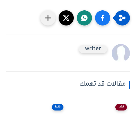
writer
مقالات قد تهمك
كندا
كندا